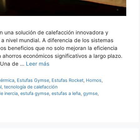
an una solución de calefacción innovadora y
a nivel mundial. A diferencia de los sistemas
s beneficios que no solo mejoran la eficiencia
ahorros económicos significativos a largo plazo.
o Una de …
Leer más
térmica
,
Estufas Gymse
,
Estufas Rocket
,
Hornos
,
l
,
tecnología de calefacción
e inercia
,
estufa gymse
,
estufas a leña
,
gymse
,