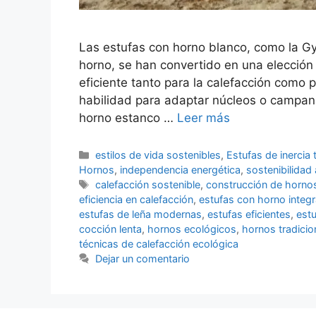
Las estufas con horno blanco, como la G
horno, se han convertido en una elección
eficiente tanto para la calefacción como p
habilidad para adaptar núcleos o campana
horno estanco …
Leer más
Categorías
estilos de vida sostenibles
,
Estufas de inercia 
Hornos
,
independencia energética
,
sostenibilidad
Etiquetas
calefacción sostenible
,
construcción de horno
eficiencia en calefacción
,
estufas con horno integ
estufas de leña modernas
,
estufas eficientes
,
estu
cocción lenta
,
hornos ecológicos
,
hornos tradicio
técnicas de calefacción ecológica
Dejar un comentario