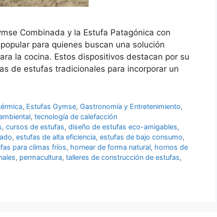
ymse Combinada y la Estufa Patagónica con
 popular para quienes buscan una solución
ara la cocina. Estos dispositivos destacan por su
s de estufas tradicionales para incorporar un
térmica
,
Estufas Gymse
,
Gastronomía y Entretenimiento
,
 ambiental
,
tecnología de calefacción
s
,
cursos de estufas
,
diseño de estufas eco-amigables
,
rado
,
estufas de alta eficiencia
,
estufas de bajo consumo
,
fas para climas fríos
,
hornear de forma natural
,
hornos de
nales
,
permacultura
,
talleres de construcción de estufas
,