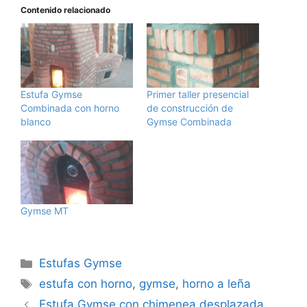
Contenido relacionado
Estufa Gymse
Primer taller presencial
Combinada con horno
de construcción de
blanco
Gymse Combinada
Gymse MT
Categorías
Estufas Gymse
Etiquetas
estufa con horno
,
gymse
,
horno a leña
Estufa Gymse con chimenea desplazada