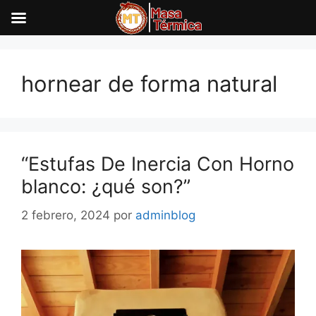
Saltar
al
hornear de forma natural
contenido
“Estufas De Inercia Con Horno
blanco: ¿qué son?”
2 febrero, 2024
por
adminblog