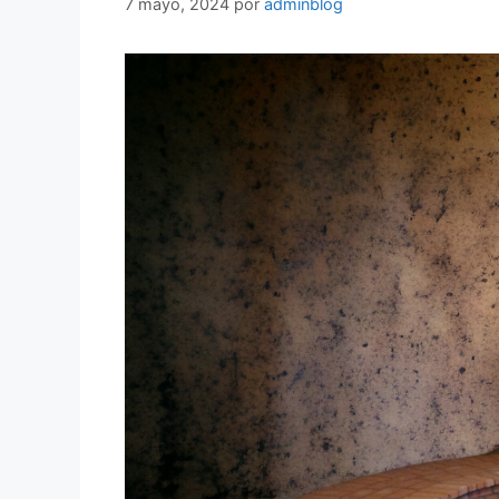
7 mayo, 2024
por
adminblog