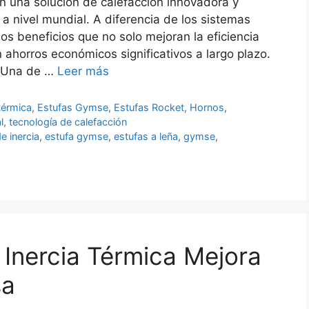
an una solución de calefacción innovadora y
a nivel mundial. A diferencia de los sistemas
s beneficios que no solo mejoran la eficiencia
ahorros económicos significativos a largo plazo.
o Una de …
Leer más
térmica
,
Estufas Gymse
,
Estufas Rocket
,
Hornos
,
l
,
tecnología de calefacción
e inercia
,
estufa gymse
,
estufas a leña
,
gymse
,
Inercia Térmica Mejora
sa