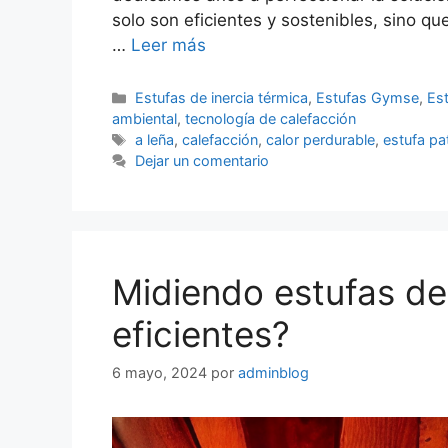
solo son eficientes y sostenibles, sino qu
…
Leer más
Estufas de inercia térmica
,
Estufas Gymse
,
Es
ambiental
,
tecnología de calefacción
a leña
,
calefacción
,
calor perdurable
,
estufa pa
Dejar un comentario
Midiendo estufas de 
eficientes?
6 mayo, 2024
por
adminblog