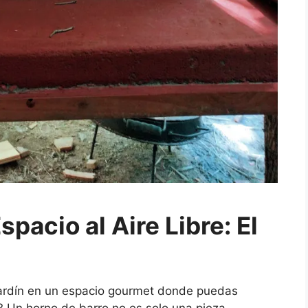
spacio al Aire Libre: El
jardín en un espacio gourmet donde puedas
re? Un horno de barro no es solo una pieza