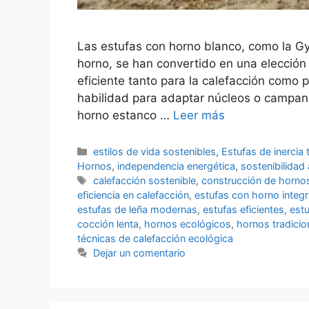
Las estufas con horno blanco, como la G
horno, se han convertido en una elección
eficiente tanto para la calefacción como p
habilidad para adaptar núcleos o campana
horno estanco …
Leer más
Categorías
estilos de vida sostenibles
,
Estufas de inercia 
Hornos
,
independencia energética
,
sostenibilidad
Etiquetas
calefacción sostenible
,
construcción de horno
eficiencia en calefacción
,
estufas con horno integ
estufas de leña modernas
,
estufas eficientes
,
estu
cocción lenta
,
hornos ecológicos
,
hornos tradicio
técnicas de calefacción ecológica
Dejar un comentario