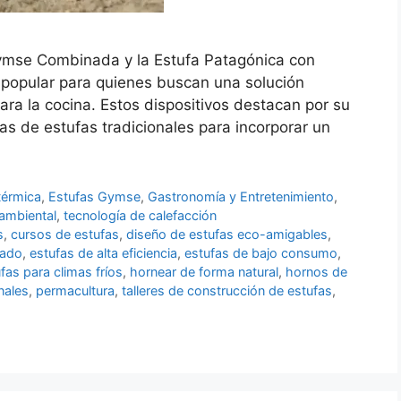
ymse Combinada y la Estufa Patagónica con
 popular para quienes buscan una solución
ara la cocina. Estos dispositivos destacan por su
s de estufas tradicionales para incorporar un
térmica
,
Estufas Gymse
,
Gastronomía y Entretenimiento
,
 ambiental
,
tecnología de calefacción
s
,
cursos de estufas
,
diseño de estufas eco-amigables
,
rado
,
estufas de alta eficiencia
,
estufas de bajo consumo
,
fas para climas fríos
,
hornear de forma natural
,
hornos de
nales
,
permacultura
,
talleres de construcción de estufas
,