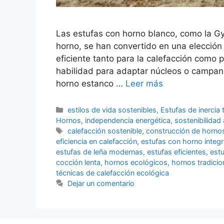
Las estufas con horno blanco, como la G
horno, se han convertido en una elección
eficiente tanto para la calefacción como p
habilidad para adaptar núcleos o campana
horno estanco …
Leer más
Categorías
estilos de vida sostenibles
,
Estufas de inercia 
Hornos
,
independencia energética
,
sostenibilidad
Etiquetas
calefacción sostenible
,
construcción de horno
eficiencia en calefacción
,
estufas con horno integ
estufas de leña modernas
,
estufas eficientes
,
estu
cocción lenta
,
hornos ecológicos
,
hornos tradicio
técnicas de calefacción ecológica
Dejar un comentario