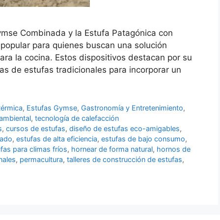
ymse Combinada y la Estufa Patagónica con
 popular para quienes buscan una solución
ara la cocina. Estos dispositivos destacan por su
s de estufas tradicionales para incorporar un
térmica
,
Estufas Gymse
,
Gastronomía y Entretenimiento
,
 ambiental
,
tecnología de calefacción
s
,
cursos de estufas
,
diseño de estufas eco-amigables
,
rado
,
estufas de alta eficiencia
,
estufas de bajo consumo
,
fas para climas fríos
,
hornear de forma natural
,
hornos de
nales
,
permacultura
,
talleres de construcción de estufas
,