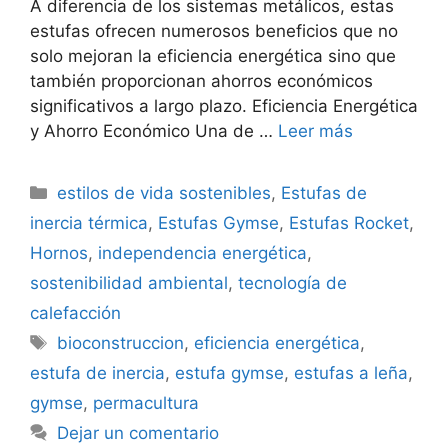
A diferencia de los sistemas metálicos, estas
estufas ofrecen numerosos beneficios que no
solo mejoran la eficiencia energética sino que
también proporcionan ahorros económicos
significativos a largo plazo. Eficiencia Energética
y Ahorro Económico Una de …
Leer más
Categorías
estilos de vida sostenibles
,
Estufas de
inercia térmica
,
Estufas Gymse
,
Estufas Rocket
,
Hornos
,
independencia energética
,
sostenibilidad ambiental
,
tecnología de
calefacción
Etiquetas
bioconstruccion
,
eficiencia energética
,
estufa de inercia
,
estufa gymse
,
estufas a leña
,
gymse
,
permacultura
Dejar un comentario