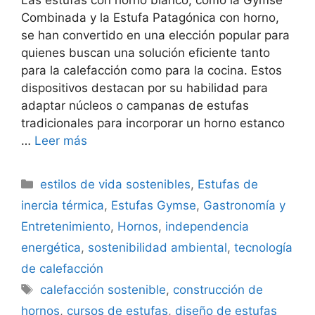
Las estufas con horno blanco, como la Gymse
Combinada y la Estufa Patagónica con horno,
se han convertido en una elección popular para
quienes buscan una solución eficiente tanto
para la calefacción como para la cocina. Estos
dispositivos destacan por su habilidad para
adaptar núcleos o campanas de estufas
tradicionales para incorporar un horno estanco
…
Leer más
Categorías
estilos de vida sostenibles
,
Estufas de
inercia térmica
,
Estufas Gymse
,
Gastronomía y
Entretenimiento
,
Hornos
,
independencia
energética
,
sostenibilidad ambiental
,
tecnología
de calefacción
Etiquetas
calefacción sostenible
,
construcción de
hornos
,
cursos de estufas
,
diseño de estufas