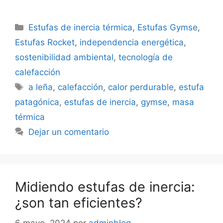
Categorías
Estufas de inercia térmica
,
Estufas Gymse
,
Estufas Rocket
,
independencia energética
,
sostenibilidad ambiental
,
tecnología de
calefacción
Etiquetas
a leña
,
calefacción
,
calor perdurable
,
estufa
patagónica
,
estufas de inercia
,
gymse
,
masa
térmica
Dejar un comentario
Midiendo estufas de inercia:
¿son tan eficientes?
6 mayo, 2024
por
adminblog