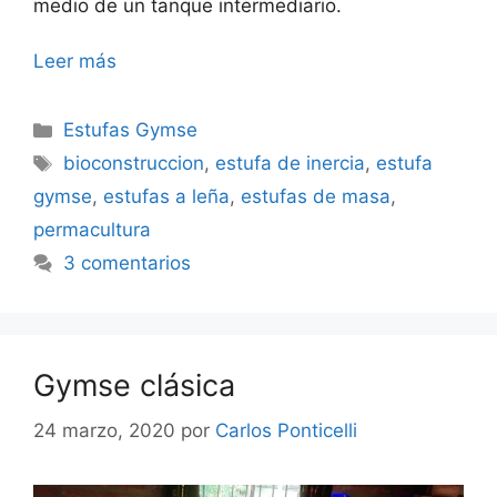
medio de un tanque intermediario.
Leer más
Categorías
Estufas Gymse
Etiquetas
bioconstruccion
,
estufa de inercia
,
estufa
gymse
,
estufas a leña
,
estufas de masa
,
permacultura
3 comentarios
Gymse clásica
24 marzo, 2020
por
Carlos Ponticelli