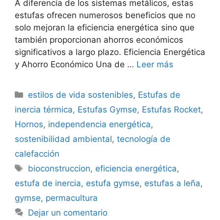
A diferencia de los sistemas metálicos, estas
estufas ofrecen numerosos beneficios que no
solo mejoran la eficiencia energética sino que
también proporcionan ahorros económicos
significativos a largo plazo. Eficiencia Energética
y Ahorro Económico Una de …
Leer más
Categorías
estilos de vida sostenibles
,
Estufas de
inercia térmica
,
Estufas Gymse
,
Estufas Rocket
,
Hornos
,
independencia energética
,
sostenibilidad ambiental
,
tecnología de
calefacción
Etiquetas
bioconstruccion
,
eficiencia energética
,
estufa de inercia
,
estufa gymse
,
estufas a leña
,
gymse
,
permacultura
Dejar un comentario