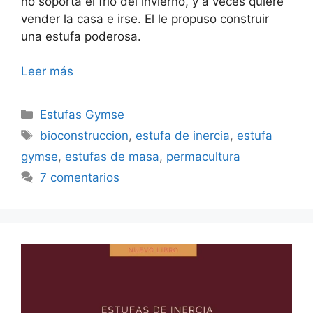
no soporta el frío del invierno, y a veces quiere
vender la casa e irse. El le propuso construir
una estufa poderosa.
Leer más
Categorías
Estufas Gymse
Etiquetas
bioconstruccion
,
estufa de inercia
,
estufa
gymse
,
estufas de masa
,
permacultura
7 comentarios