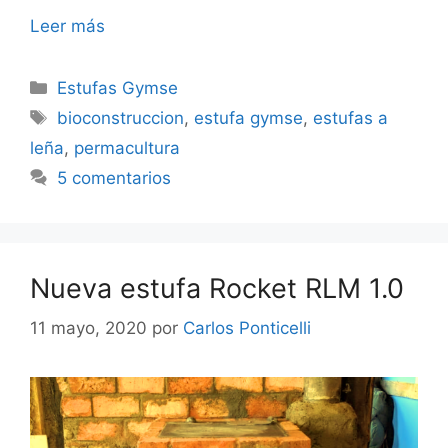
Leer más
Categorías
Estufas Gymse
Etiquetas
bioconstruccion
,
estufa gymse
,
estufas a
leña
,
permacultura
5 comentarios
Nueva estufa Rocket RLM 1.0
11 mayo, 2020
por
Carlos Ponticelli