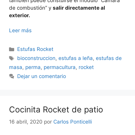
también puede constuirse el módulo “Cámara
de combustión” y
salir directamente al
exterior.
Leer más
Categorías
Estufas Rocket
Etiquetas
bioconstruccion
,
estufas a leña
,
estufas de
masa
,
perma
,
permacultura
,
rocket
Dejar un comentario
Cocinita Rocket de patio
16 abril, 2020
por
Carlos Ponticelli