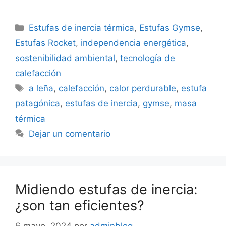
Categorías
Estufas de inercia térmica
,
Estufas Gymse
,
Estufas Rocket
,
independencia energética
,
sostenibilidad ambiental
,
tecnología de
calefacción
Etiquetas
a leña
,
calefacción
,
calor perdurable
,
estufa
patagónica
,
estufas de inercia
,
gymse
,
masa
térmica
Dejar un comentario
Midiendo estufas de inercia:
¿son tan eficientes?
6 mayo, 2024
por
adminblog