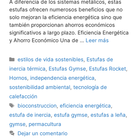
A diferencia de los sistemas metálicos, estas
estufas ofrecen numerosos beneficios que no
solo mejoran la eficiencia energética sino que
también proporcionan ahorros económicos
significativos a largo plazo. Eficiencia Energética
y Ahorro Económico Una de …
Leer más
Categorías
estilos de vida sostenibles
,
Estufas de
inercia térmica
,
Estufas Gymse
,
Estufas Rocket
,
Hornos
,
independencia energética
,
sostenibilidad ambiental
,
tecnología de
calefacción
Etiquetas
bioconstruccion
,
eficiencia energética
,
estufa de inercia
,
estufa gymse
,
estufas a leña
,
gymse
,
permacultura
Dejar un comentario