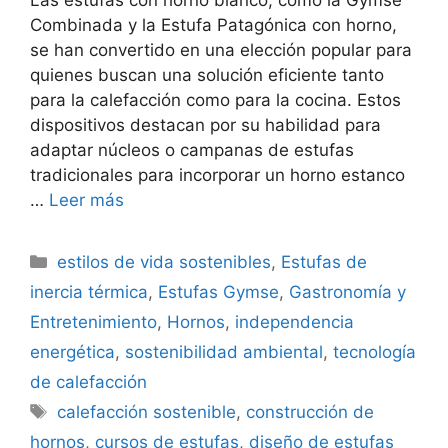
Las estufas con horno blanco, como la Gymse
Combinada y la Estufa Patagónica con horno,
se han convertido en una elección popular para
quienes buscan una solución eficiente tanto
para la calefacción como para la cocina. Estos
dispositivos destacan por su habilidad para
adaptar núcleos o campanas de estufas
tradicionales para incorporar un horno estanco
…
Leer más
Categorías
estilos de vida sostenibles
,
Estufas de
inercia térmica
,
Estufas Gymse
,
Gastronomía y
Entretenimiento
,
Hornos
,
independencia
energética
,
sostenibilidad ambiental
,
tecnología
de calefacción
Etiquetas
calefacción sostenible
,
construcción de
hornos
,
cursos de estufas
,
diseño de estufas