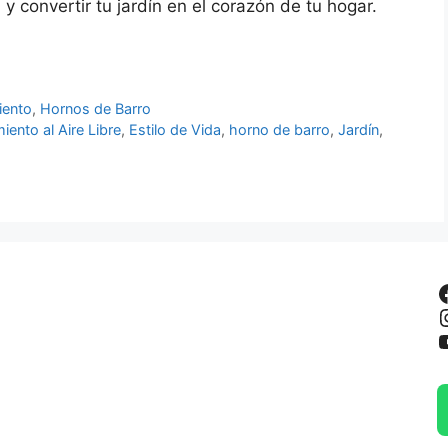
l y convertir tu jardín en el corazón de tu hogar.
iento
,
Hornos de Barro
iento al Aire Libre
,
Estilo de Vida
,
horno de barro
,
Jardín
,